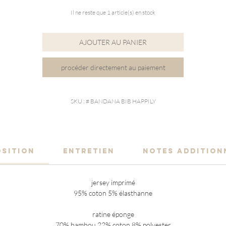
Il ne reste que 1 article(s) en stock
AJOUTER AU PANIER
procéder directement au paiement
SKU : # BANDANA BIB HAPPILY
SITION
ENTRETIEN
NOTES ADDITION
jersey imprimé
95% coton 5% élasthanne
ratine éponge
70% bambou 22% coton 8% polyester