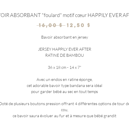
OIR ABSORBANT "foulard" motif cœur HAPPILY EVER A
Prix
Prix
 16,00 $ 
12,50 $
original
promotio
Bavoir absorbant en jersey
JERSEY HAPPILY EVER AFTER
RATINE DE BAMBOU
36 x 18 cm - 14 x 7"
Avec un endos en ratine éponge,
cet adorable bavoir type bandana sera idéal
pour garder bébé au sec en tout temps
Doté de plusieurs boutons pression offrant 4 différentes options de tour d
cou,
ce bavoir saura évoluer au fur et à mesure que bébé grandit