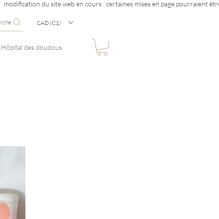
erche
CAD (C$)
Hôpital des doudous