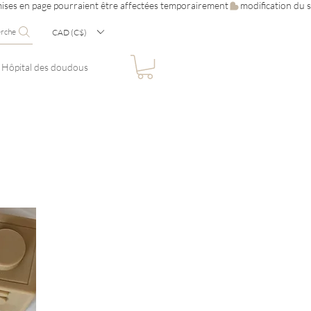
erche
CAD (C$)
Hôpital des doudous