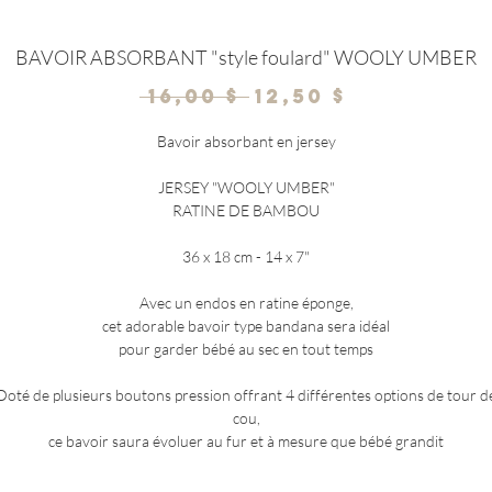
BAVOIR ABSORBANT "style foulard" WOOLY UMBER
Prix
Prix
 16,00 $ 
12,50 $
original
promotio
Bavoir absorbant en jersey
JERSEY "WOOLY UMBER"
RATINE DE BAMBOU
36 x 18 cm - 14 x 7"
Avec un endos en ratine éponge,
cet adorable bavoir type bandana sera idéal
pour garder bébé au sec en tout temps
Doté de plusieurs boutons pression offrant 4 différentes options de tour d
cou,
ce bavoir saura évoluer au fur et à mesure que bébé grandit