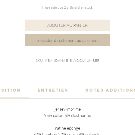
Il ne reste que 2 article(s) en stock
AJOUTER AU PANIER
procéder directement au paiement
SKU : # BANDANA BIB WOOLY UMBER
SITION
ENTRETIEN
NOTES ADDITION
jersey imprimé
95% coton 5% élasthanne
ratine éponge
70% bambou 22% coton 8% polyester