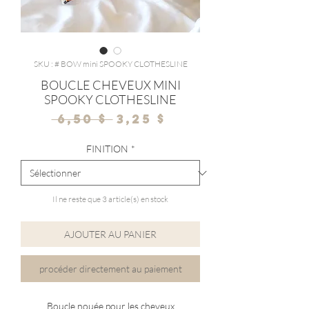
SKU : # BOW mini SPOOKY CLOTHESLINE
BOUCLE CHEVEUX MINI
SPOOKY CLOTHESLINE
Prix
Prix
 6,50 $ 
3,25 $
original
promotionnel
FINITION
*
Il ne reste que 3 article(s) en stock
AJOUTER AU PANIER
procéder directement au paiement
Boucle nouée pour les cheveux