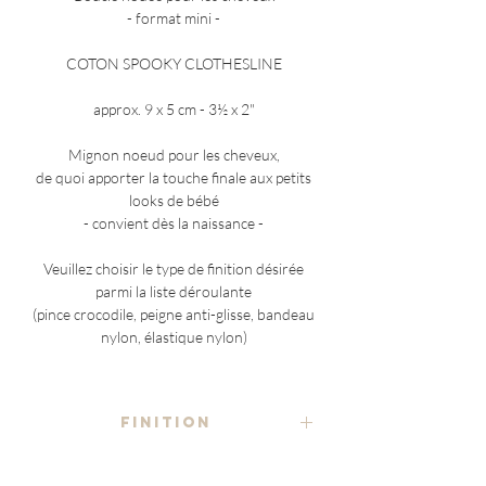
- format mini -
COTON SPOOKY CLOTHESLINE
approx. 9 x 5 cm - 3½ x 2"
Mignon noeud pour les cheveux,
de quoi apporter la touche finale aux petits
looks de bébé
- convient dès la naissance -
Veuillez choisir le type de finition désirée
parmi la liste déroulante
(pince crocodile, peigne anti-glisse, bandeau
nylon, élastique nylon)
FINITION
- au choix -
COMPOSITION