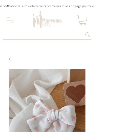
modification du site web en cours : certaines mises en page pourraient être affectées tempora