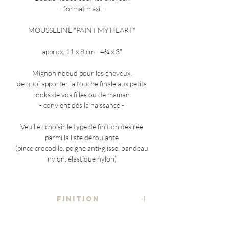
- format maxi -
MOUSSELINE "PAINT MY HEART"
approx. 11 x 8 cm - 4¼ x 3"
Mignon noeud pour les cheveux,
de quoi apporter la touche finale aux petits
looks de vos filles ou de maman
- convient dès la naissance -
Veuillez choisir le type de finition désirée
parmi la liste déroulante
(pince crocodile, peigne anti-glisse, bandeau
nylon, élastique nylon)
FINITION
- au choix -
COMPOSITION