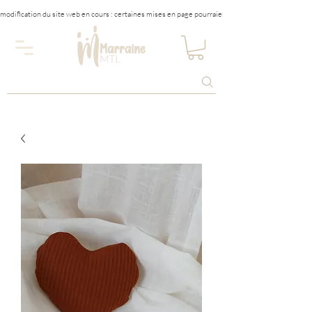
modification du site web en cours : certaines mises en page pourraient être affectées tempora