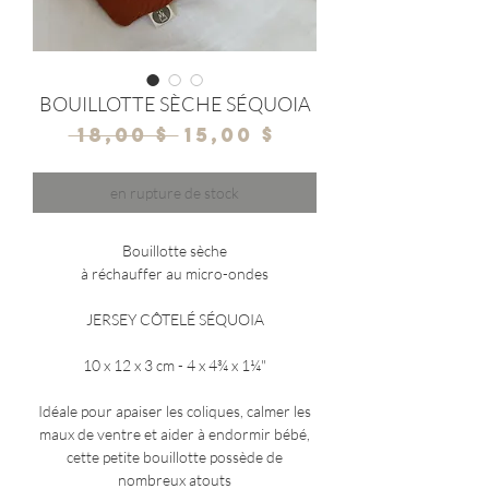
BOUILLOTTE SÈCHE SÉQUOIA
Prix
Prix
 18,00 $ 
15,00 $
original
promotionnel
en rupture de stock
Bouillotte sèche
à réchauffer au micro-ondes
JERSEY CÔTELÉ SÉQUOIA
10 x 12 x 3 cm - 4 x 4¾ x 1¼"
Idéale pour apaiser les coliques, calmer les
maux de ventre et aider à endormir bébé,
cette petite bouillotte possède de
nombreux atouts