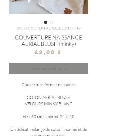
SKU : # COUVERT AERIAL BLUSH minky
COUVERTURE NAISSANCE
AERIAL BLUSH (minky)
Prix
42,00 $
en rupture de stock
Couverture format naissance
COTON AERIAL BLUSH
VELOURS MINKY BLANC
60 x 60 cm - approx. 24 x 24"
Un délicat mélange de coton imprimé et de
velours minky uni