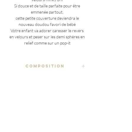
Si douce et de taille parfaite pour être
emmenée partout,
cette petite couverture deviendra le
nouveau doudou favori de bébé
Votre enfant va adorer caresser le revers
en velours et peser sur les demi sphères en
relief comme sur un pop-it
COMPOSITION
tissu imprimé 100% coton
ENTRETIEN
velours minky
lavage à la main ou en machine, à froid ou
80% polyester recyclé 20% polyester
NOTES ADDITIONNELLES
basse température (30°C max), en utilisant
un détergent doux
(à l'exception des pièces uniques)
étiquette estampillée au logo Marraine en
le placement du motif étant variable sur
faux cuir 100% polyester
séchage à l'air libre ou en machine sur cycle
chaque article
délicat (60°C max)
le produit reçu pourrait être légèrement
Livraison
À propos