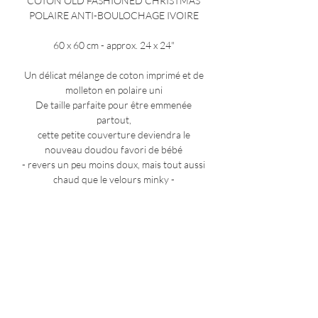
COTON OLD FASHIONED CHRISTMAS
POLAIRE ANTI-BOULOCHAGE IVOIRE
60 x 60 cm - approx. 24 x 24"
Un délicat mélange de coton imprimé et de
molleton en polaire uni
De taille parfaite pour être emmenée
partout,
cette petite couverture deviendra le
nouveau doudou favori de bébé
- revers un peu moins doux, mais tout aussi
chaud que le velours minky -
COMPOSITION
tissu imprimé 100% coton
ENTRETIEN
molleton polaire
lavage à la main ou en machine, à froid ou
60% polyester recyclé 40% polyester
NOTES ADDITIONNELLES
basse température (30°C max), en utilisant