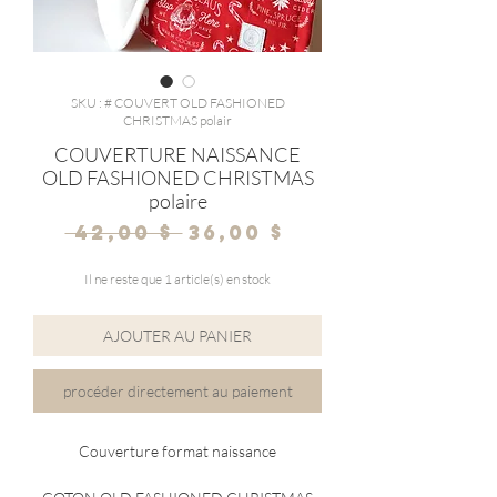
SKU : # COUVERT OLD FASHIONED
CHRISTMAS polair
COUVERTURE NAISSANCE
OLD FASHIONED CHRISTMAS
polaire
Prix
Prix
 42,00 $ 
36,00 $
original
promotionne
Il ne reste que 1 article(s) en stock
AJOUTER AU PANIER
procéder directement au paiement
Couverture format naissance