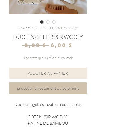
SKU : # MISS LINGETTES SIR WOOLY
DUO LINGETTES SIR WOOLY
Prix
Prix
 8,00 $ 
6,00 $
original
promotionnel
Il ne reste que 1 article(s) en stock
AJOUTER AU PANIER
procéder directement au paiement
Duo de lingettes lavables réutilisables
COTON "SIR WOOLY"
RATINE DE BAMBOU