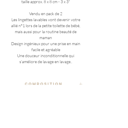
taille approx. 8 x 8 cm - 3 x 3"
Vendu en pack de 2
Les lingettes lavables vont devenir votre
allié n°1 lors de la petite toilette de bébé,
mais aussi pour la routine beauté de
maman
Design ingénieux pour une prise en main
facile et agréable
Une douceur inconditionnelle qui
s'améliore de lavage en lavage..
COMPOSITION
tissu imprimé 100% coton
ENTRETIEN
ratine éponge
il est conseillé de laver brièvement les
70% bambou 22% coton 8% polyester
NOTES ADDITIONNELLES
lingettes avec un savon doux directement
après utilisation
(à l'exception des pièces uniques)
étiquette Marraine en coton biologique
afin d'éviter que les tâches ne s'imprègent