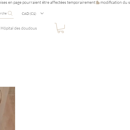
erche
CAD (C$)
Hôpital des doudous