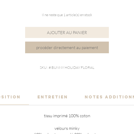
Il ne reste que 1 article(s) en stock
AJOUTER AU PANIER
procéder directement au paiement
SKU : # BUNNY HOLIDAY FLORAL
SITION
ENTRETIEN
NOTES ADDITION
tissu imprimé 100% coton
velours minky