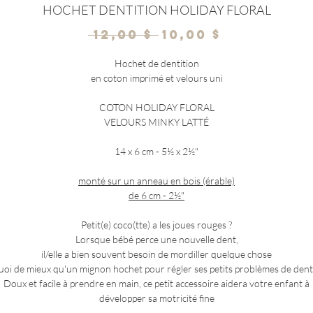
HOCHET DENTITION HOLIDAY FLORAL
Prix
Prix
 12,00 $ 
10,00 $
original
promotio
Hochet de dentition
en coton imprimé et velours uni
COTON HOLIDAY FLORAL
VELOURS MINKY LATTÉ
14 x 6 cm - 5½ x 2½"
monté sur un anneau en bois (érable)
de 6 cm - 2½"
Petit(e) coco(tte) a les joues rouges ?
Lorsque bébé perce une nouvelle dent,
il/elle a bien souvent besoin de mordiller quelque chose
oi de mieux qu'un mignon hochet pour régler ses petits problèmes de dent
Doux et facile à prendre en main, ce petit accessoire aidera votre enfant à
développer sa motricité fine