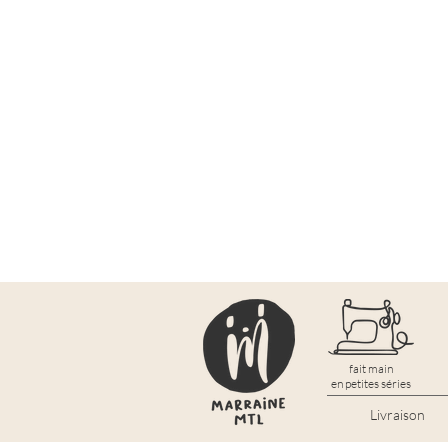
fait main
en petites séries
Livraison