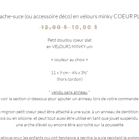
ache-suce (ou accessoire déco) en velours minky COEUR 
Prix
Prix
 12,00 $ 
10,00 $
original
promotio
Petit doudou coeur plat
en VELOURS MINKY uni
+ couleur au choix +
11 x 9 cm - 4¼ x 3½"
(hors cordon)
*
vendu sans anneau
*
voir la section ci-dessous pour ajouter un anneau lors de votre commande
 mignon petit coeur peut être attaché à une suce, à un anneau de dentition
ois ou en silicone, et peut tout aussi être utilisé en tant que jouet suspendu
une arche d'éveil ou encore être accroché sur la poussette
ratique pour les enfants qui ont tendance à perdre la suce pendant le somme