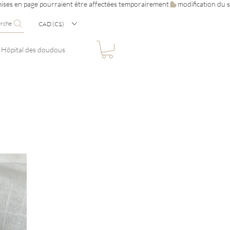
erche
CAD (C$)
Hôpital des doudous