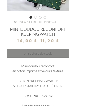
SKU : # mini ETIKET KEEPING WATCH
MINI DOUDOU RÉCONFORT
KEEPING WATCH
Prix
Prix
 14,00 $ 
11,20 $
original
promotionnel
en rupture de stock
Mini doudou réconfort
en coton imprimé et velours texturé
COTON "KEEPING WATCH"
VELOURS MINKY TEXTURÉ NOIR
12 x 12 cm - 4¾ x 4¾"
*
vendu sans anneau
*