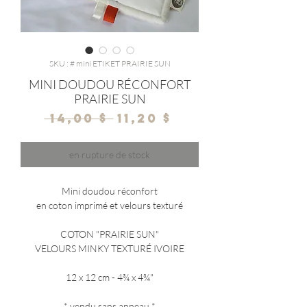
SKU : # mini ETIKET PRAIRIE SUN
MINI DOUDOU RÉCONFORT
PRAIRIE SUN
Prix
Prix
 14,00 $ 
11,20 $
original
promotionnel
en rupture de stock
Mini doudou réconfort
en coton imprimé et velours texturé
COTON "PRAIRIE SUN"
VELOURS MINKY TEXTURÉ IVOIRE
12 x 12 cm - 4¾ x 4¾"
*
vendu sans anneau
*