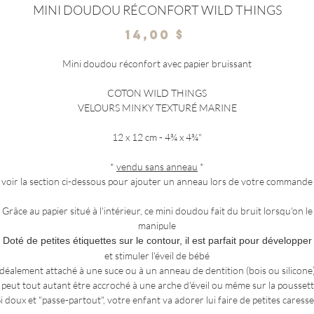
MINI DOUDOU RÉCONFORT WILD THINGS
Prix
14,00 $
Mini doudou réconfort avec papier bruissant
COTON WILD THINGS
VELOURS MINKY TEXTURÉ MARINE
12 x 12 cm - 4¾ x 4¾"
*
vendu sans anneau
*
voir la section ci-dessous pour ajouter un anneau lors de votre commande
Grâce au papier situé à l'intérieur, ce mini doudou fait du bruit lorsqu'on le
manipule
Doté de petites étiquettes sur le contour, il est parfait pour développer
et stimuler l'éveil de bébé
Idéalement attaché à une suce ou à un anneau de dentition (bois ou silicone)
l peut tout autant être accroché à une arche d'éveil ou même sur la pousset
i doux et "passe-partout", votre enfant va adorer lui faire de petites caress