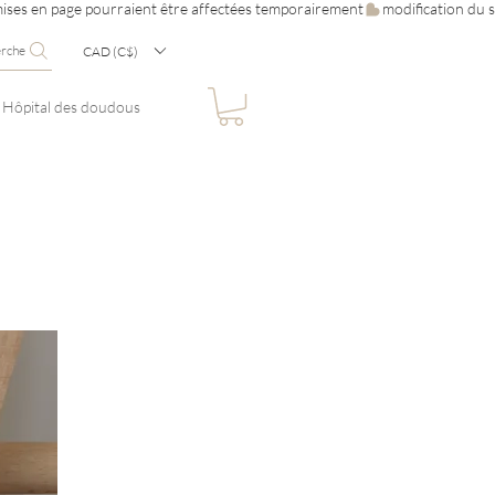
erche
CAD (C$)
Hôpital des doudous