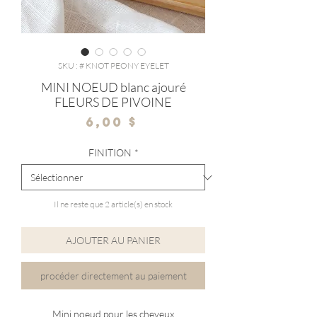
SKU : # KNOT PEONY EYELET
MINI NOEUD blanc ajouré
FLEURS DE PIVOINE
Prix
6,00 $
FINITION
*
Il ne reste que 2 article(s) en stock
AJOUTER AU PANIER
procéder directement au paiement
Mini noeud pour les cheveux