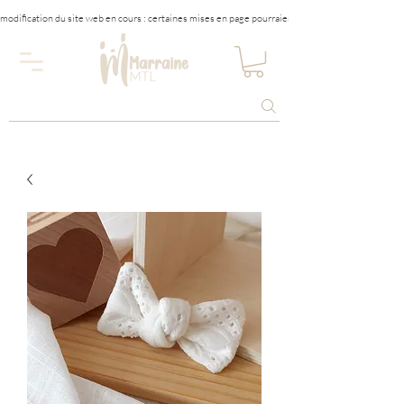
modification du site web en cours : certaines mises en page pourraient être affectées tempora