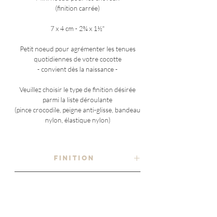
(finition carrée)
7 x 4 cm - 2¾ x 1½"
Petit noeud pour agrémenter les tenues
quotidiennes de votre cocotte
- convient dès la naissance -
Veuillez choisir le type de finition désirée
parmi la liste déroulante
(pince crocodile, peigne anti-glisse, bandeau
nylon, élastique nylon)
FINITION
- au choix -
COMPOSITION
pince crocodile en métal
jersey eyelet jacquard
ENTRETIEN
92% polyester 8% élasthanne