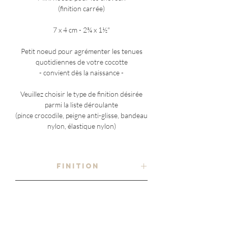
(finition carrée)
7 x 4 cm - 2¾ x 1½"
Petit noeud pour agrémenter les tenues
quotidiennes de votre cocotte
- convient dès la naissance -
Veuillez choisir le type de finition désirée
parmi la liste déroulante
(pince crocodile, peigne anti-glisse, bandeau
nylon, élastique nylon)
FINITION
- au choix -
COMPOSITION
pince crocodile en métal
tricot côtelé
ENTRETIEN
72% coton 16% viscose 12% polyester