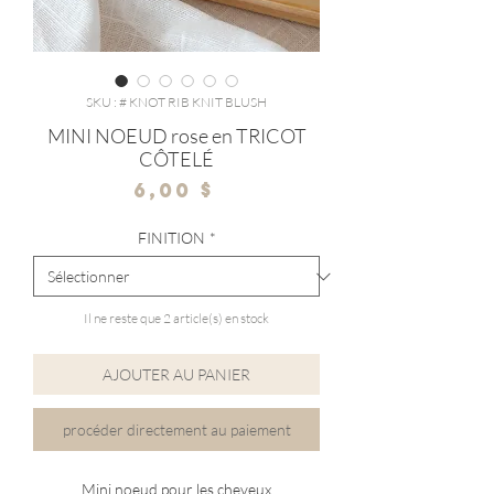
SKU : # KNOT RIB KNIT BLUSH
MINI NOEUD rose en TRICOT
CÔTELÉ
Prix
6,00 $
FINITION
*
Il ne reste que 2 article(s) en stock
AJOUTER AU PANIER
procéder directement au paiement
Mini noeud pour les cheveux