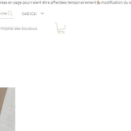
erche
CAD (C$)
Hôpital des doudous