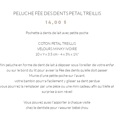
PELUCHE FÉE DES DENTS PETAL TREILLIS
Prix
14,00 $
Pochette à dents de lait avec petite poche
COTON PETAL TREILLIS
VELOURS MINKY IVOIRE
10 x 9 x 3.5 cm - 4 x 3½ x 1½"
ini peluche en forme de dent de lait à déposer sous l'oreiller de votre enfa
ou sur le bord du lit pour aviser la Fée des dents qu'elle doit passer
Munie d'une petite poche sur l'avant,
votre bambin pourra facilement y glisser sa dent perdue
 vous pourrez la remplacer par une pièce ou une mini cadeau afin qu'il/elle ait
surprise à son réveil
Vous pouvez aussi l'apporter à chaque visite
chez le dentiste pour rassurer bébé chou