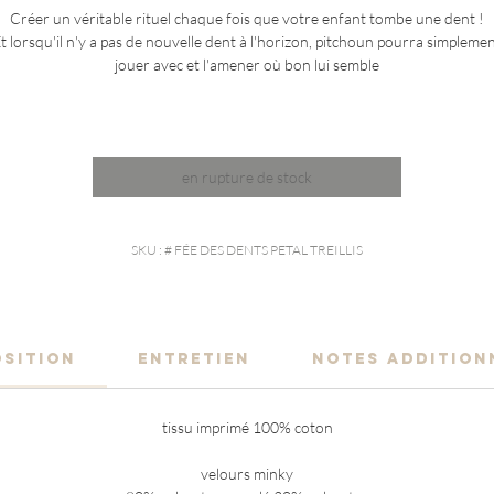
Créer un véritable rituel chaque fois que votre enfant tombe une dent !
t lorsqu'il n'y a pas de nouvelle dent à l'horizon, pitchoun pourra simpleme
jouer avec et l'amener où bon lui semble
en rupture de stock
SKU : # FÉE DES DENTS PETAL TREILLIS
SITION
ENTRETIEN
NOTES ADDITION
tissu imprimé 100% coton
velours minky