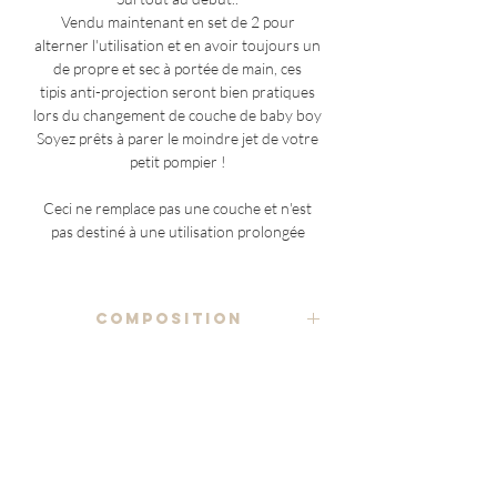
Vendu maintenant en set de 2 pour
alterner l'utilisation et en avoir toujours un
de propre et sec à portée de main, ces
tipis anti-projection seront bien pratiques
lors du changement de couche de baby boy
Soyez prêts à parer le moindre jet de votre
petit pompier !
Ceci ne remplace pas une couche et n'est
pas destiné à une utilisation prolongée
COMPOSITION
tissu imprimé 100% coton
ENTRETIEN
ratine éponge
lavage à la main ou en machine*, à froid ou
70% bambou 22% coton 8% polyester
NOTES ADDITIONNELLES
en cycle délicat (conseillé 60°C max), en
utilisant un détergent doux
(à l'exception des pièces uniques)
étiquette Marraine en coton biologique