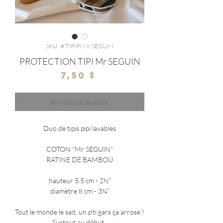
SKU : # TIPIPI Mr SEGUIN
PROTECTION TIPI Mr SEGUIN
Prix
7,50 $
en rupture de stock
Duo de tipis pipi lavables
COTON "Mr SEGUIN"
RATINE DE BAMBOU
hauteur 5.5 cm - 2½"
diamètre 8 cm - 3¼"
Tout le monde le sait, un p'ti gars ça arrose !
Surtout au début..