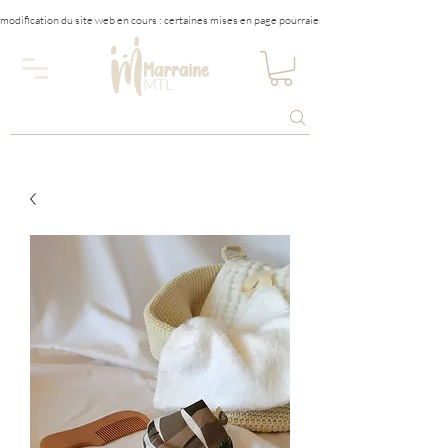
modification du site web en cours : certaines mises en page pourraient être affectées tempora