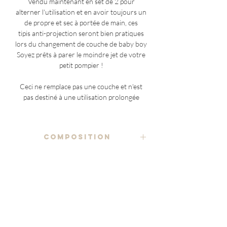
Vendu maintenant en set de 2 pour
alterner l'utilisation et en avoir toujours un
de propre et sec à portée de main, ces
tipis anti-projection seront bien pratiques
lors du changement de couche de baby boy
Soyez prêts à parer le moindre jet de votre
petit pompier !
Ceci ne remplace pas une couche et n'est
pas destiné à une utilisation prolongée
COMPOSITION
tissu imprimé 100% coton
ENTRETIEN
ratine éponge
lavage à la main ou en machine, à froid ou
70% bambou 22% coton 8% polyester
NOTES ADDITIONNELLES
température moyenne (40°C max), en
utilisant un détergent doux
(à l'exception des pièces uniques)
étiquette Marraine en coton biologique
le placement du motif étant variable sur
non blanchi
séchage à l'air libre ou en machine sur cycle