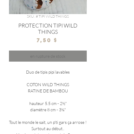
SKU : # TIPI WILD THINGS
PROTECTION TIPI WILD
THINGS
Prix
7,50 $
en rupture de stock
Duo de tipis pipi lavables
COTON WILD THINGS
RATINE DE BAMBOU
hauteur 5.5 cm - 2½"
diamètre 8 cm - 3¼"
Tout le monde le sait, un p'ti gars ça arrose !
Surtout au début..